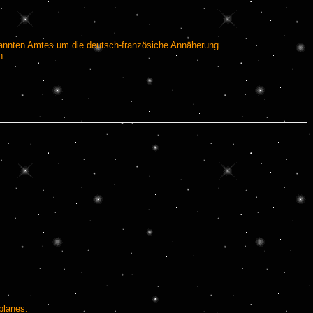
enannten Amtes um die deutsch-französiche Annäherung.
n
planes.