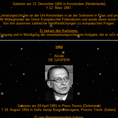
Geboren am 13. Dezember 1906 in Amsterdam (Niederlande)
† 12. März 1997.
 Literaturgeschichte an der Uni Amsterdam in an der Sorbonne in Prais und pr
46 Mitbegründer der Union Europäischer Föderalisten und wurde deren erster 
Von ihm stammen zahlreiche Veröffentlichungen zu europäischen Fragen.
Er bekam den Karlspreis:
Einigung und in Würdigung der verantwortungsschweren Aufgabe, die er sich al
1952
Alcide
DE GASPERI
Geboren am 03 April 1881 in Pievo Tesino (Österreich)
† 19. August 1954 in Sella -heute Borgo Valsugana, Provinz Trient- (Italien).
Er war Ministerpräsident Italiens