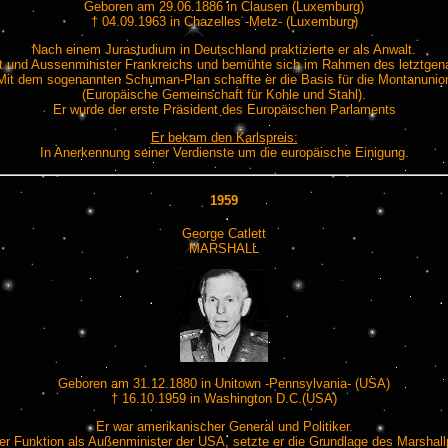
Geboren am 29.06.1886 in Clausen (Luxemburg)
† 04.09.1963 in Chazelles -Metz- (Luxemburg)
Nach einem Jurastudium in Deutschland praktizierte er als Anwalt.
dent und Aussenminister Frankreichs und bemühte sich im Rahmen des letztg
Mit dem sogenannten Schuman-Plan schaffte er die Basis für die Montanunio
(Europäische Gemeinschaft für Kohle und Stahl).
Er wurde der erste Präsident des Europäischen Parlaments
Er bekam den Karlspreis:
In Anerkennung seiner Verdienste um die europäische Einigung.
1959
George Catlett
MARSHALL
Geboren am 31.12.1880 in Unitown -Pennsylvania- (USA)
† 16.10.1959 in Washington D.C.(USA)
Er war amerikanischer General und Politiker.
ner Funktion als Außenminister der USA, setzte er die Grundlage des Marshall